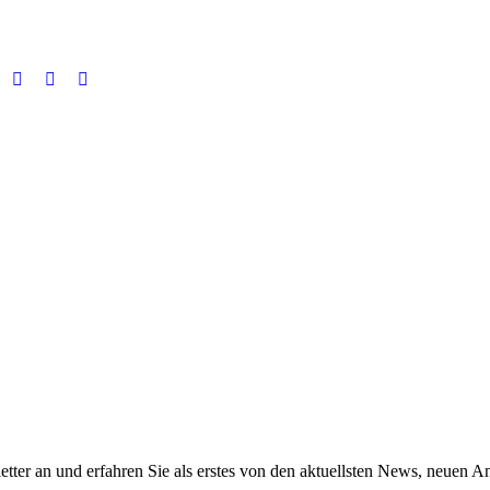
Facebook
Instagram
Linkedin
page
page
page
opens
opens
opens
in
in
in
new
new
new
window
window
window
tter an und erfahren Sie als erstes von den aktuellsten News, neuen A